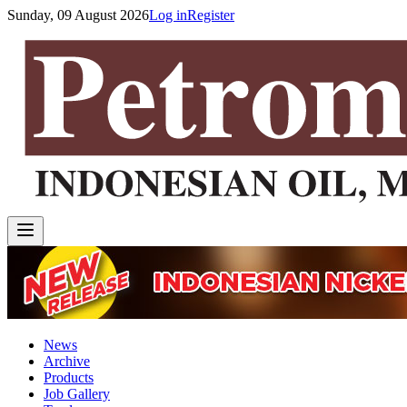
Sunday, 09 August 2026
Log in
Register
News
Archive
Products
Job Gallery