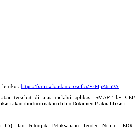
r berikut:
https://forms.cloud.microsoft/r/VsMpKts59A
ratan tersebut di atas melalui aplikasi SMART by GEP
lifikasi akan diinformasikan dalam Dokumen Prakualifikasi.
i 05) dan Petunjuk Pelaksanaan Tender Nomor: EDR-