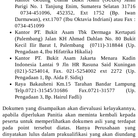
Parigi No. 1 Tanjung Enim, Sumatera Selatan 31716
0734-451096, 452352, Ext 1752 (Bp. Iwan
Darmawan), ext.1707 (Ibu Oktavia Indriani) atau Fax :
0734-451099
Kantor PT. Bukit Asam Tbk Dermaga Kertapati
(Palembang) Jalan KH Ahmad Dahlan No. 80 Bukit
Kecil Ilir Barat I, Palembang (0711)-318844 (Up.
Pengadaan 4, Ibu Hifatrika Hikalia)
Kantor PT. Bukit Asam Jakarta Menara Kadin
Indonesia Lantai 9 Jln HR Rasuna Said Kuningan
(021)-5254014, Fax. 021-5254002 ext 2272 (Up.
Pengadaan 1, Bp. Aida F. Sidiq)
Raya Bakauheni Km.15 Tarahan Bandar Lampung
Telp.0721-31545/31686 Fax.0721-31577 (Up.
Pengadaan 3, Bp. Hairul Fadli)
Dokumen yang disampaikan akan dievaluasi kelayakannya,
apabila diperlukan Panitia akan meminta kembali kepada
peserta untuk memperlihatkan dokumen asli yang terdapat
pada point tersebut diatas. Hanya Perusahaan yang
dinyatakan lulus dalam prakualifikasi yang akan diundang