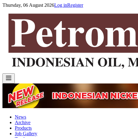
Thursday, 06 August 2026
Log in
Register
News
Archive
Products
Job Gallery