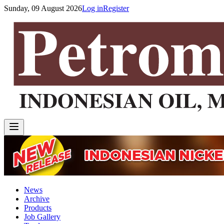
Sunday, 09 August 2026
Log in
Register
News
Archive
Products
Job Gallery