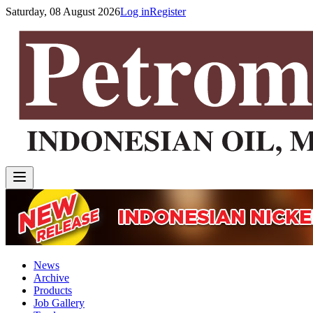
Saturday, 08 August 2026
Log in
Register
News
Archive
Products
Job Gallery