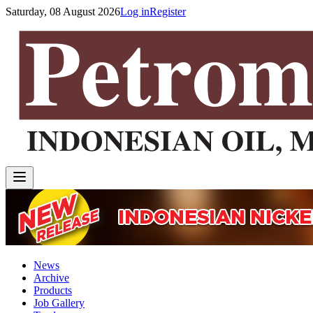
Saturday, 08 August 2026
Log in
Register
News
Archive
Products
Job Gallery